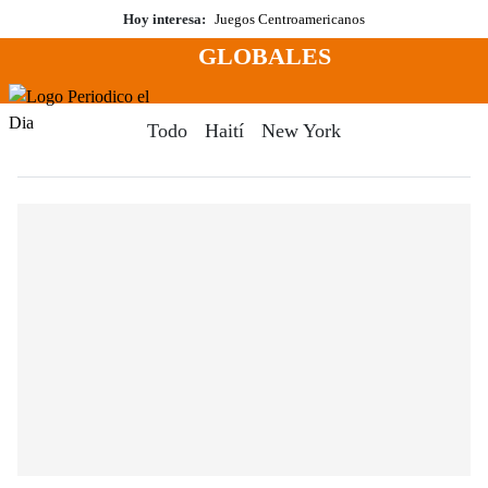
Saltar
Hoy interesa:
Juegos Centroamericanos
al
GLOBALES
contenido
Menú
Periodico El Dia Digital
Todo
Haití
New York