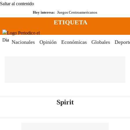
Saltar al contenido
Hoy interesa:
Juegos Centroamericanos
ETIQUETA
Menú
Periodico El Dia Digital
Nacionales
Opinión
Económicas
Globales
Deport
- Periódico El Dia 
Spirit