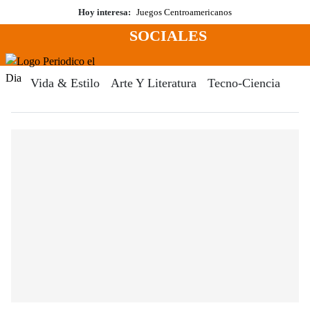
Saltar
Hoy interesa:
Juegos Centroamericanos
al
SOCIALES
contenido
Menú
Periodico El Dia Digital
Vida & Estilo
Arte Y Literatura
Tecno-Ciencia