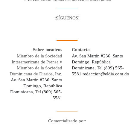
¡SÍGUENOS!
Facebook
Youtube
Twitter X
Instagram
Whatsapp
Sobre nosotros
Contacto
Miembro de la Sociedad
Av. San Martín #236, Santo
Interamericana de Prensa y
Domingo, República
Miembro de la Sociedad
Dominicana,
Tel
(809) 565-
Dominicana de Diarios,
Inc.
5581
redaccion@eldia.com.do
Av. San Martín #236, Santo
Domingo, República
Dominicana
, Tel
(809) 565-
5581
Comercializado por:
Digo Network