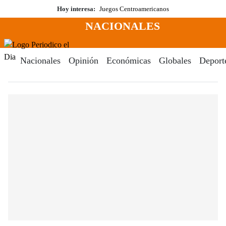
Saltar
Hoy interesa:
Juegos Centroamericanos
al
NACIONALES
contenido
Menú
Periodico El Dia Digital
Nacionales
Opinión
Económicas
Globales
Deport