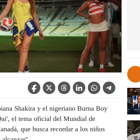
Facebook Icon
Twitter Icon
Threads Icon
Linkedin Icon
WhatsApp Icon
Telegram Icon
iana Shakira y el nigeriano Burna Boy
ai', el tema oficial del Mundial de
nadá, que busca recordar a los niños
 alcanzar".