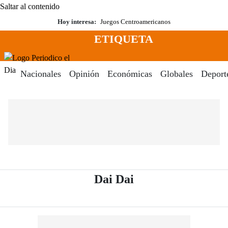
Saltar al contenido
Hoy interesa:
Juegos Centroamericanos
ETIQUETA
Menú
Periodico El Dia Digital
Nacionales
Opinión
Económicas
Globales
Deport
- Periódico El Dia
Dai Dai