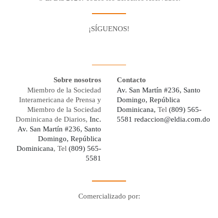
¡SÍGUENOS!
Facebook
Youtube
Twitter X
Instagram
Whatsapp
Sobre nosotros
Contacto
Miembro de la Sociedad
Av. San Martín #236, Santo
Interamericana de Prensa y
Domingo, República
Miembro de la Sociedad
Dominicana,
Tel
(809) 565-
Dominicana de Diarios,
Inc.
5581
redaccion@eldia.com.do
Av. San Martín #236, Santo
Domingo, República
Dominicana
, Tel
(809) 565-
5581
Comercializado por:
Digo Network