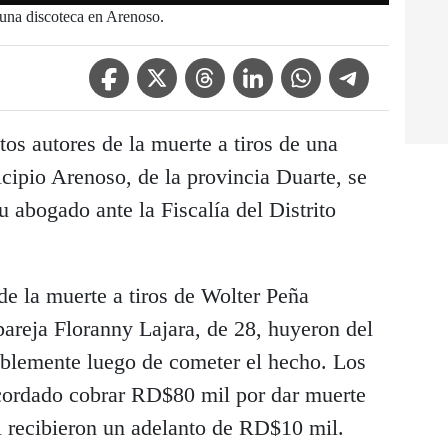
 una discoteca en Arenoso.
Facebook Icon
Twitter Icon
Threads Icon
Linkedin Icon
WhatsApp Icon
Telegram Icon
os autores de la muerte a tiros de una
cipio Arenoso, de la provincia Duarte, se
u abogado ante la Fiscalía del Distrito
e la muerte a tiros de Wolter Peña
areja Floranny Lajara, de 28, huyeron del
iblemente luego de cometer el hecho. Los
acordado cobrar RD$80 mil por dar muerte
l recibieron un adelanto de RD$10 mil.