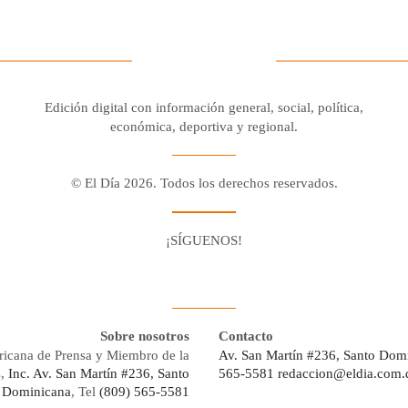
Edición digital con información general, social, política,
económica, deportiva y regional.
© El Día 2026. Todos los derechos reservados.
¡SÍGUENOS!
Facebook
Youtube
Twitter X
Instagram
Whatsapp
Sobre nosotros
Contacto
ricana de Prensa y Miembro de la
Av. San Martín #236, Santo Dom
s,
Inc. Av. San Martín #236, Santo
565-5581
redaccion@eldia.com.
 Dominicana
, Tel
(809) 565-5581