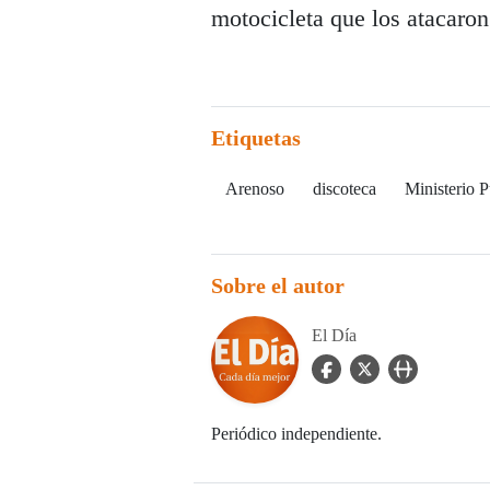
motocicleta que los atacaron 
Etiquetas
Arenoso
discoteca
Ministerio P
Sobre el autor
El Día
facebook Icon
twitter Icon
user_url Icon
Periódico independiente.