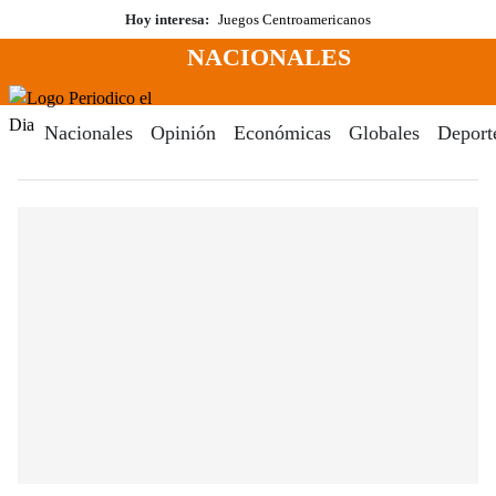
Saltar
Hoy interesa:
Juegos Centroamericanos
al
NACIONALES
contenido
Menú
Periodico El Dia Digital
Nacionales
Opinión
Económicas
Globales
Deport