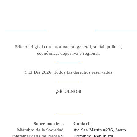
Edición digital con información general, social, política,
económica, deportiva y regional.
© El Día 2026. Todos los derechos reservados.
¡SÍGUENOS!
Facebook
Youtube
Twitter X
Instagram
Whatsapp
Sobre nosotros
Contacto
Miembro de la Sociedad
Av. San Martín #236, Santo
Interamericana de Prensa y
Domingo, República