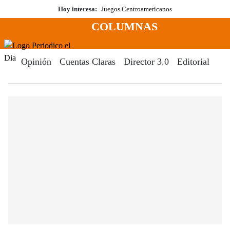
Saltar
Hoy interesa:
Juegos Centroamericanos
al
COLUMNAS
contenido
Menú
Periodico El Dia Digital
Opinión
Cuentas Claras
Director 3.0
Editorial