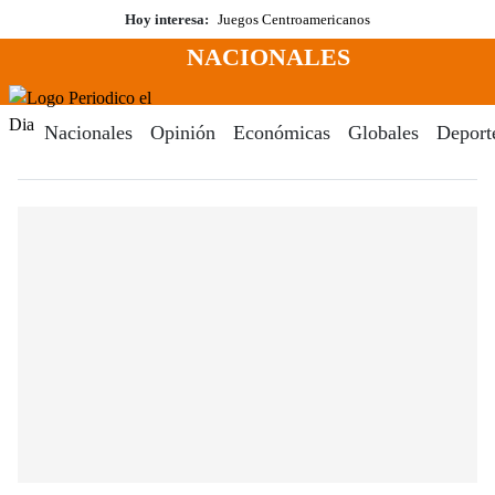
Saltar
Hoy interesa:
Juegos Centroamericanos
al
NACIONALES
contenido
Menú
Periodico El Dia Digital
Nacionales
Opinión
Económicas
Globales
Deport