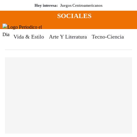
Saltar
Hoy interesa:
Juegos Centroamericanos
al
SOCIALES
contenido
Menú
Periodico El Dia Digital
Vida & Estilo
Arte Y Literatura
Tecno-Ciencia