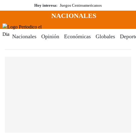
Saltar
Hoy interesa:
Juegos Centroamericanos
al
NACIONALES
contenido
Menú
Periodico El Dia Digital
Nacionales
Opinión
Económicas
Globales
Deport