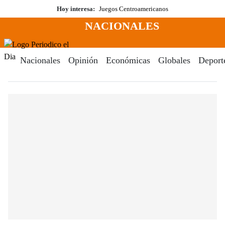
Saltar
Hoy interesa:
Juegos Centroamericanos
al
NACIONALES
contenido
Menú
Periodico El Dia Digital
Nacionales
Opinión
Económicas
Globales
Deport