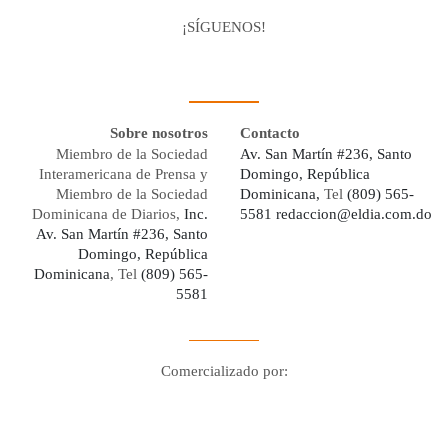
¡SÍGUENOS!
Facebook
Youtube
Twitter X
Instagram
Whatsapp
Sobre nosotros
Contacto
Miembro de la Sociedad
Av. San Martín #236, Santo
Interamericana de Prensa y
Domingo, República
Miembro de la Sociedad
Dominicana,
Tel
(809) 565-
Dominicana de Diarios,
Inc.
5581
redaccion@eldia.com.do
Av. San Martín #236, Santo
Domingo, República
Dominicana
, Tel
(809) 565-
5581
Comercializado por:
Digo Network