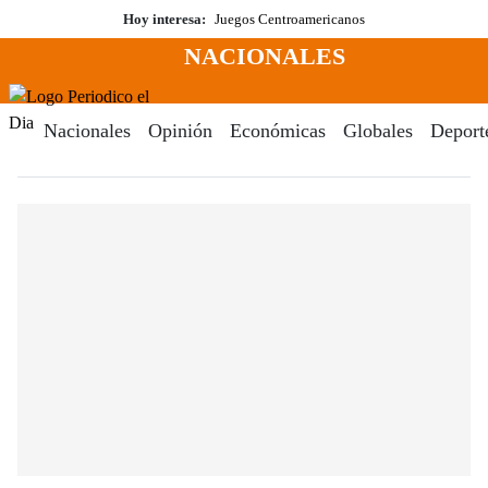
Saltar
Hoy interesa:
Juegos Centroamericanos
al
NACIONALES
contenido
Menú
Periodico El Dia Digital
Nacionales
Opinión
Económicas
Globales
Deport