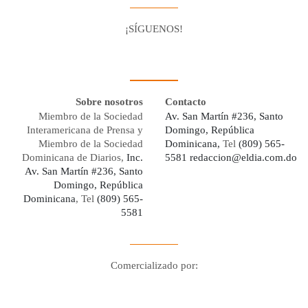
¡SÍGUENOS!
Facebook
Youtube
Twitter X
Instagram
Whatsapp
Sobre nosotros
Contacto
Miembro de la Sociedad
Av. San Martín #236, Santo
Interamericana de Prensa y
Domingo, República
Miembro de la Sociedad
Dominicana,
Tel
(809) 565-
Dominicana de Diarios,
Inc.
5581
redaccion@eldia.com.do
Av. San Martín #236, Santo
Domingo, República
Dominicana
, Tel
(809) 565-
5581
Comercializado por:
Digo Network