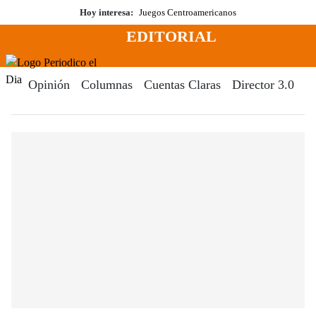
Saltar
Hoy interesa:
Juegos Centroamericanos
al
EDITORIAL
contenido
Menú
Periodico El Dia Digital
Opinión
Columnas
Cuentas Claras
Director 3.0