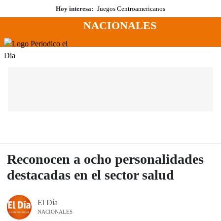
Saltar
Hoy interesa:
Juegos Centroamericanos
al
NACIONALES
contenido
Menú
Periodico El Dia Digital
Reconocen a ocho personalidades
destacadas en el sector salud
El Día
NACIONALES