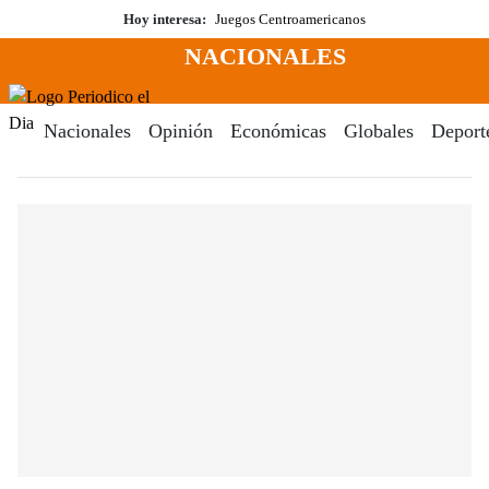
Saltar
Hoy interesa:
Juegos Centroamericanos
al
NACIONALES
contenido
Menú
Periodico El Dia Digital
Nacionales
Opinión
Económicas
Globales
Deport