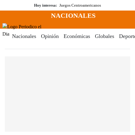
Saltar
Hoy interesa:
Juegos Centroamericanos
al
NACIONALES
contenido
Menú
Periodico El Dia Digital
Nacionales
Opinión
Económicas
Globales
Deport