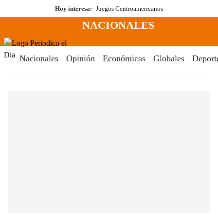
Saltar
Hoy interesa:
Juegos Centroamericanos
al
NACIONALES
contenido
Menú
Periodico El Dia Digital
Nacionales
Opinión
Económicas
Globales
Deport