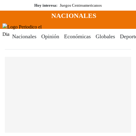
Saltar
Hoy interesa:
Juegos Centroamericanos
al
NACIONALES
contenido
Menú
Periodico El Dia Digital
Nacionales
Opinión
Económicas
Globales
Deport