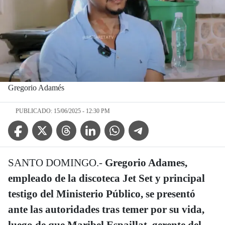
Gregorio Adamés
PUBLICADO: 15/06/2025 - 12:30 PM
Facebook Icon
Twitter Icon
Threads Icon
Linkedin Icon
WhatsApp Icon
Telegram Icon
SANTO DOMINGO.-
Gregorio Adames,
empleado de la discoteca Jet Set y principal
testigo del Ministerio Público, se presentó
ante las autoridades tras temer por su vida,
luego de que Maribel Espaillat, gerente del