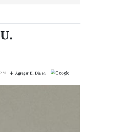
UU.
 2 M
Agregar El Día en