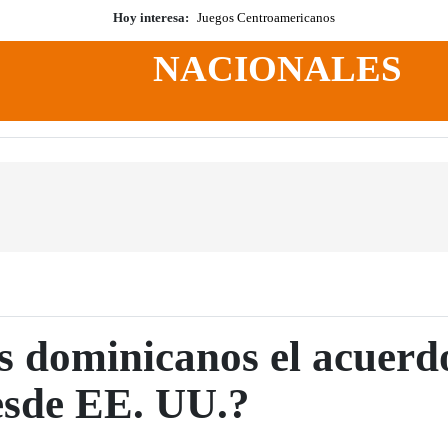
Hoy interesa:
Juegos Centroamericanos
NACIONALES
 dominicanos el acuerdo
esde EE. UU.?