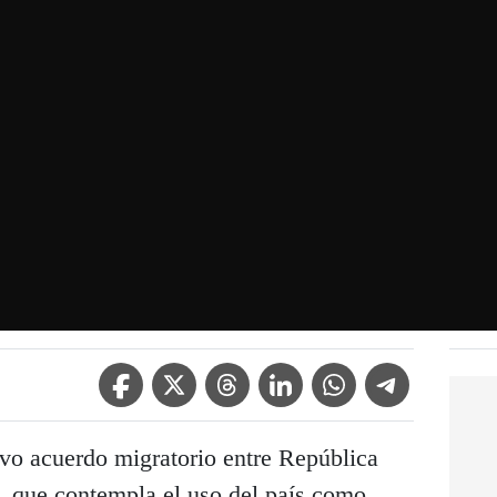
Facebook Icon
Twitter Icon
Threads Icon
Linkedin Icon
WhatsApp Icon
Telegram Icon
vo acuerdo migratorio entre República
 que contempla el uso del país como