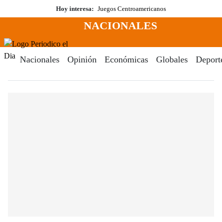
Saltar
Hoy interesa:
Juegos Centroamericanos
al
NACIONALES
contenido
Menú
Periodico El Dia Digital
Nacionales
Opinión
Económicas
Globales
Deport