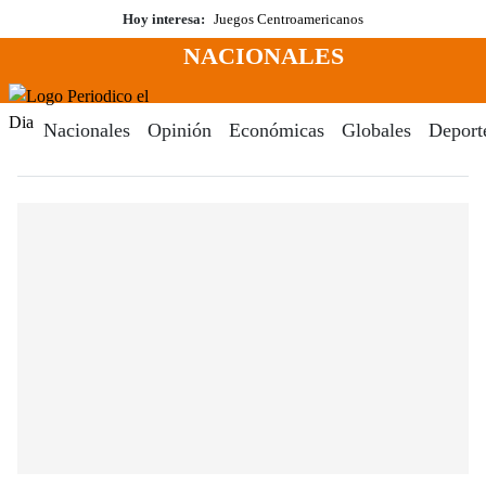
Saltar
Hoy interesa:
Juegos Centroamericanos
al
NACIONALES
contenido
Menú
Periodico El Dia Digital
Nacionales
Opinión
Económicas
Globales
Deport