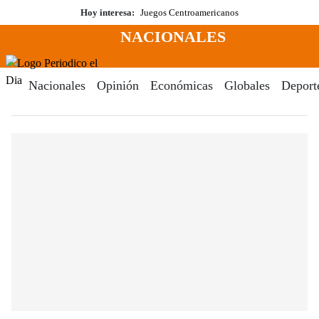
Saltar
Hoy interesa:
Juegos Centroamericanos
al
NACIONALES
contenido
Menú
Periodico El Dia Digital
Nacionales
Opinión
Económicas
Globales
Deport