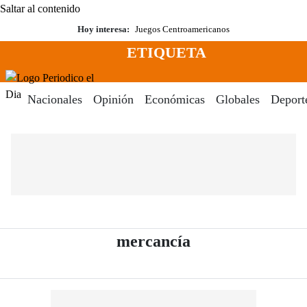
Saltar al contenido
Hoy interesa:
Juegos Centroamericanos
ETIQUETA
Menú
Periodico El Dia Digital
Nacionales
Opinión
Económicas
Globales
Deport
- Periódico El Di
mercancía