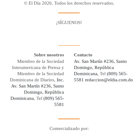
© El Día 2026. Todos los derechos reservados.
¡SÍGUENOS!
Facebook
Youtube
Twitter X
Instagram
Whatsapp
Sobre nosotros
Contacto
Miembro de la Sociedad
Av. San Martín #236, Santo
Interamericana de Prensa y
Domingo, República
Miembro de la Sociedad
Dominicana,
Tel
(809) 565-
Dominicana de Diarios,
Inc.
5581
redaccion@eldia.com.do
Av. San Martín #236, Santo
Domingo, República
Dominicana
, Tel
(809) 565-
5581
Comercializado por:
Digo Network