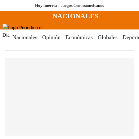
Saltar
Hoy interesa:
Juegos Centroamericanos
al
NACIONALES
contenido
Menú
Periodico El Dia Digital
Nacionales
Opinión
Económicas
Globales
Deport