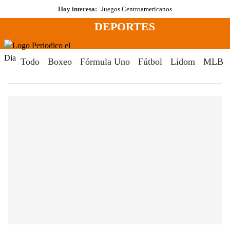
Saltar
Hoy interesa:
Juegos Centroamericanos
al
DEPORTES
contenido
Menú
Periodico El Dia Digital
Todo
Boxeo
Fórmula Uno
Fútbol
Lidom
MLB