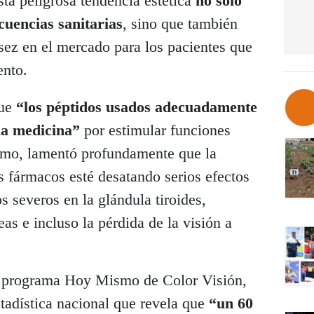
sta peligrosa tendencia estética
no solo
cuencias sanitarias
, sino que también
ez en el mercado para los pacientes que
ento.
que
“los péptidos usados adecuadamente
la medicina”
por estimular funciones
nismo, lamentó profundamente que la
s fármacos esté desatando serios efectos
 severos en la glándula tiroides,
eas e incluso la pérdida de la visión a
el programa Hoy Mismo de Color Visión,
tadística nacional que revela que
“un 60