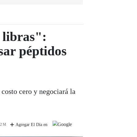
 libras":
sar péptidos
 costo cero y negociará la
 2 M
Agregar El Día en