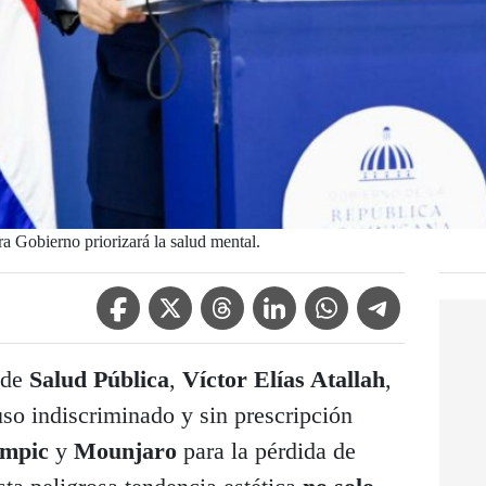
ra Gobierno priorizará la salud mental.
Facebook Icon
Twitter Icon
Threads Icon
Linkedin Icon
WhatsApp Icon
Telegram Icon
 de
Salud Pública
,
Víctor Elías Atallah
,
 uso indiscriminado y sin prescripción
empic
y
Mounjaro
para la pérdida de