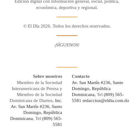
Edición digital con información general, social, política,
económica, deportiva y regional.
© El Día 2026. Todos los derechos reservados.
¡SÍGUENOS!
Facebook
Youtube
Twitter X
Instagram
Whatsapp
Sobre nosotros
Contacto
Miembro de la Sociedad
Av. San Martín #236, Santo
Interamericana de Prensa y
Domingo, República
Miembro de la Sociedad
Dominicana,
Tel
(809) 565-
Dominicana de Diarios,
Inc.
5581
redaccion@eldia.com.do
Av. San Martín #236, Santo
Domingo, República
Dominicana
, Tel
(809) 565-
5581