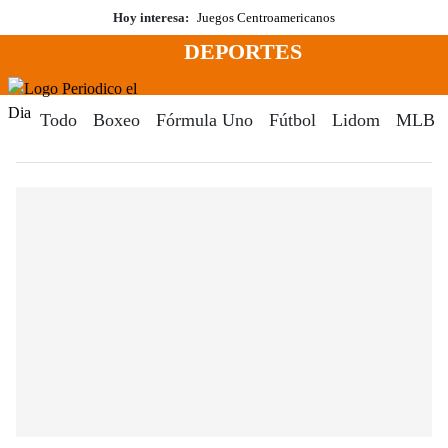
Saltar
Hoy interesa:
Juegos Centroamericanos
al
DEPORTES
contenido
Menú
Periodico El Dia Digital
Todo
Boxeo
Fórmula Uno
Fútbol
Lidom
MLB