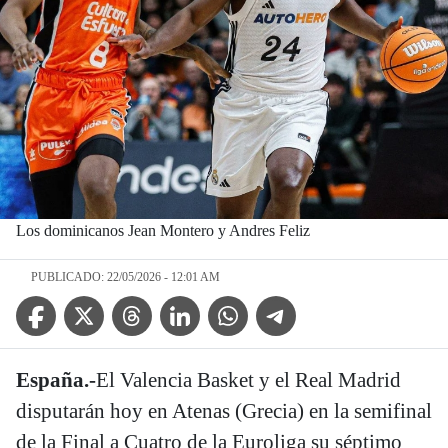
Los dominicanos Jean Montero y Andres Feliz
PUBLICADO: 22/05/2026 - 12:01 AM
Facebook Icon
Twitter Icon
Threads Icon
Linkedin Icon
WhatsApp Icon
Telegram Icon
España.-
El Valencia Basket y el Real Madrid
disputarán hoy en Atenas (Grecia) en la semifinal
de la Final a Cuatro de la Euroliga su séptimo