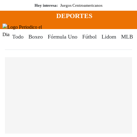
Saltar
Hoy interesa:
Juegos Centroamericanos
al
DEPORTES
contenido
Menú
Periodico El Dia Digital
Todo
Boxeo
Fórmula Uno
Fútbol
Lidom
MLB