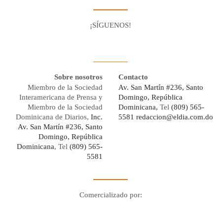
¡SÍGUENOS!
Facebook
Youtube
Twitter X
Instagram
Whatsapp
Sobre nosotros
Contacto
Miembro de la Sociedad
Av. San Martín #236, Santo
Interamericana de Prensa y
Domingo, República
Miembro de la Sociedad
Dominicana,
Tel
(809) 565-
Dominicana de Diarios,
Inc.
5581
redaccion@eldia.com.do
Av. San Martín #236, Santo
Domingo, República
Dominicana
, Tel
(809) 565-
5581
Comercializado por:
Digo Network