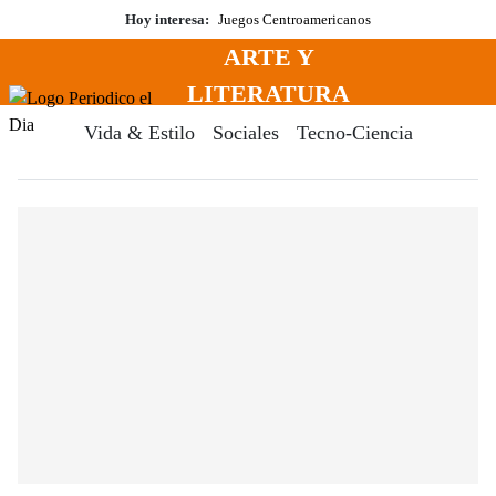
Saltar
Hoy interesa:
Juegos Centroamericanos
al
ARTE Y
contenido
Menú
LITERATURA
Periodico El Dia Digital
Vida & Estilo
Sociales
Tecno-Ciencia