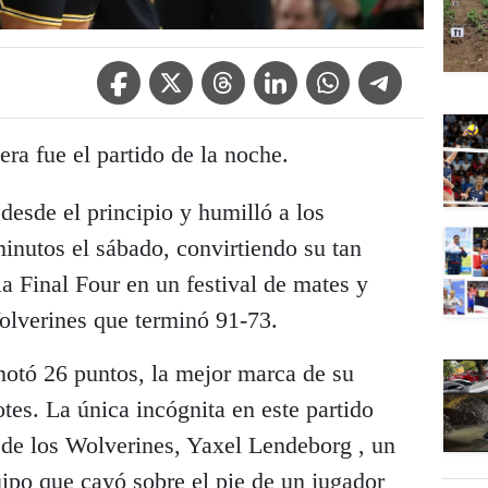
Facebook Icon
Twitter Icon
Threads Icon
Linkedin Icon
WhatsApp Icon
Telegram Icon
era fue el partido de la noche.
esde el principio y humilló a los
inutos el sábado, convirtiendo su tan
a Final Four en un festival de mates y
olverines que terminó 91-73.
notó 26 puntos, la mejor marca de su
otes. La única incógnita en este partido
ro de los Wolverines, Yaxel Lendeborg , un
ipo que cayó sobre el pie de un jugador