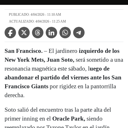
PUBLICADO: 4/04/2026 - 11:10 AM
ACTUALIZADO: 4/04/2026 - 11:25 AM
Facebook Icon
Twitter Icon
Threads Icon
Linkedin Icon
WhatsApp Icon
Telegram Icon
San Francisco.
– El jardinero
izquierdo de los
New York Mets, Juan Soto,
será sometido a una
resonancia magnética este sábado, l
uego de
abandonar el partido del viernes ante los San
Francisco Giants
por rigidez en la pantorrilla
derecha.
Soto salió del encuentro tras la parte alta del
primer inning en el
Oracle Park,
siendo
reemplazado por Tyrone Taylor en el jardín