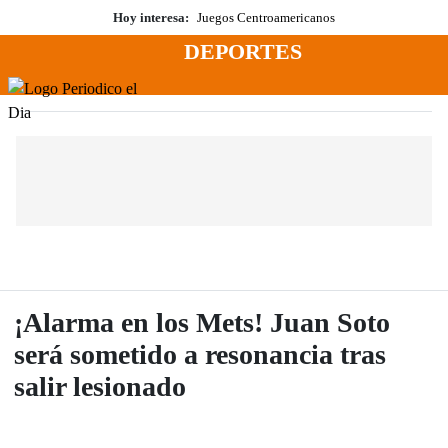
Saltar
Hoy interesa:
Juegos Centroamericanos
al
DEPORTES
contenido
Menú
Periodico El Dia Digital
¡Alarma en los Mets! Juan Soto
será sometido a resonancia tras
salir lesionado