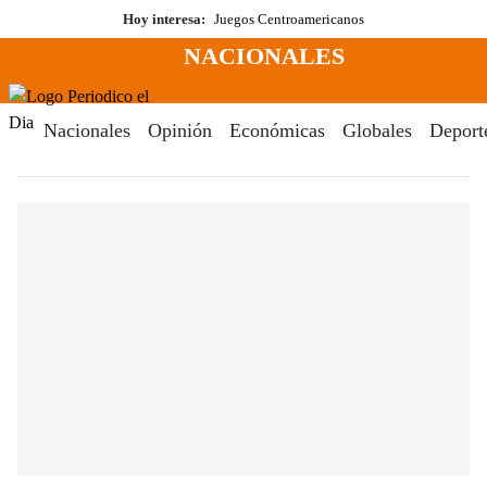
Saltar
Hoy interesa:
Juegos Centroamericanos
al
NACIONALES
contenido
Menú
Periodico El Dia Digital
Nacionales
Opinión
Económicas
Globales
Deport