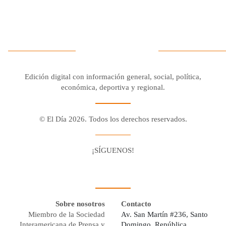
Edición digital con información general, social, política,
económica, deportiva y regional.
© El Día 2026. Todos los derechos reservados.
¡SÍGUENOS!
Facebook
Youtube
Twitter X
Instagram
Whatsapp
Sobre nosotros
Contacto
Miembro de la Sociedad
Av. San Martín #236, Santo
Interamericana de Prensa y
Domingo, República