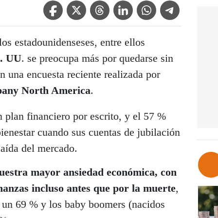
Facebook Icon
Twitter Icon
Threads Icon
Linkedin Icon
WhatsApp Icon
Telegram Icon
los estadounidenseses, entre ellos
. UU
. se preocupa más por quedarse sin
n una encuesta reciente realizada por
pany North America
.
plan financiero por escrito, y el 57 %
bienestar cuando sus cuentas de jubilación
caída del mercado.
muestra mayor ansiedad económica, con
nanzas incluso antes que por la muerte
,
n un 69 % y los baby boomers (nacidos