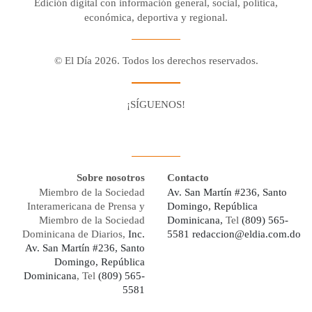
Edición digital con información general, social, política,
económica, deportiva y regional.
© El Día 2026. Todos los derechos reservados.
¡SÍGUENOS!
Facebook
Youtube
Twitter X
Instagram
Whatsapp
Sobre nosotros
Contacto
Miembro de la Sociedad
Av. San Martín #236, Santo
Interamericana de Prensa y
Domingo, República
Miembro de la Sociedad
Dominicana,
Tel
(809) 565-
Dominicana de Diarios,
Inc.
5581
redaccion@eldia.com.do
Av. San Martín #236, Santo
Domingo, República
Dominicana
, Tel
(809) 565-
5581