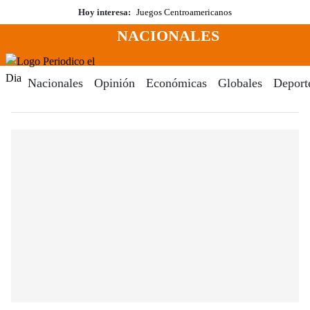
Saltar
Hoy interesa:
Juegos Centroamericanos
al
NACIONALES
contenido
Menú
Periodico El Dia Digital
Nacionales
Opinión
Económicas
Globales
Deport