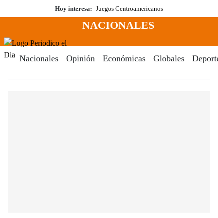
Saltar
Hoy interesa:
Juegos Centroamericanos
al
NACIONALES
contenido
Menú
Periodico El Dia Digital
Nacionales
Opinión
Económicas
Globales
Deport