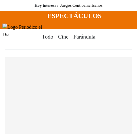
Saltar
Hoy interesa:
Juegos Centroamericanos
al
ESPECTÁCULOS
contenido
Menú
Periodico El Dia Digital
Todo
Cine
Farándula