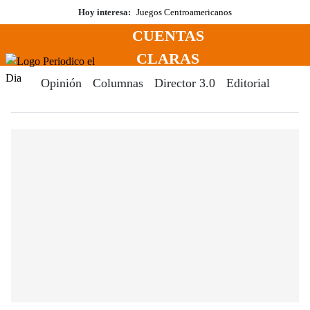
Saltar
Hoy interesa:
Juegos Centroamericanos
al
CUENTAS
contenido
Menú
CLARAS
Periodico El Dia Digital
Opinión
Columnas
Director 3.0
Editorial