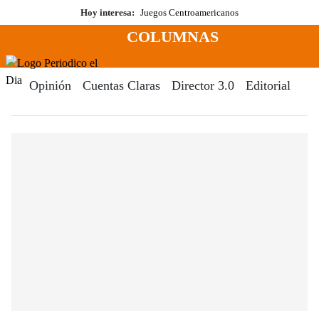
Saltar
Hoy interesa:
Juegos Centroamericanos
al
COLUMNAS
contenido
Menú
Periodico El Dia Digital
Opinión
Cuentas Claras
Director 3.0
Editorial