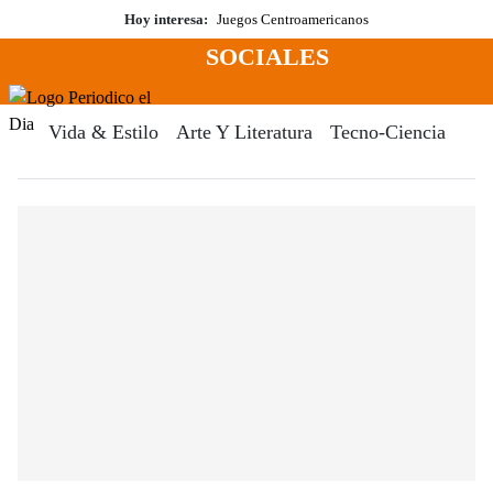
Saltar
Hoy interesa:
Juegos Centroamericanos
al
SOCIALES
contenido
Menú
Periodico El Dia Digital
Vida & Estilo
Arte Y Literatura
Tecno-Ciencia