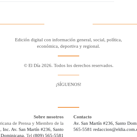
Edición digital con información general, social, política,
económica, deportiva y regional.
© El Día 2026. Todos los derechos reservados.
¡SÍGUENOS!
Facebook
Youtube
Twitter X
Instagram
Whatsapp
Sobre nosotros
Contacto
ricana de Prensa y Miembro de la
Av. San Martín #236, Santo Dom
s,
Inc. Av. San Martín #236, Santo
565-5581
redaccion@eldia.com.
 Dominicana
, Tel
(809) 565-5581