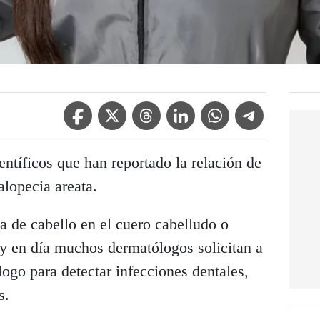
Facebook Icon
Twitter Icon
Threads Icon
Linkedin Icon
WhatsApp Icon
Telegram Icon
ntíficos que han reportado la relación de
alopecia areata.
da de cabello en el cuero cabelludo o
oy en día muchos dermatólogos solicitan a
logo para detectar infecciones dentales,
s.