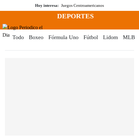
Saltar
Hoy interesa:
Juegos Centroamericanos
al
DEPORTES
contenido
Menú
Periodico El Dia Digital
Todo
Boxeo
Fórmula Uno
Fútbol
Lidom
MLB