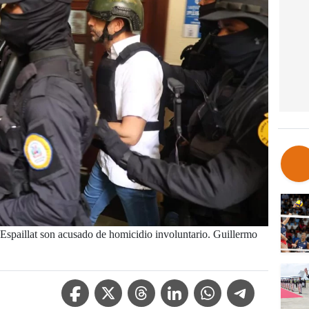
Espaillat son acusado de homicidio involuntario. Guillermo
Facebook Icon
Twitter Icon
Threads Icon
Linkedin Icon
WhatsApp Icon
Telegram Icon