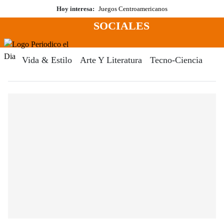
Saltar
Hoy interesa:
Juegos Centroamericanos
al
SOCIALES
contenido
Menú
Periodico El Dia Digital
Vida & Estilo
Arte Y Literatura
Tecno-Ciencia