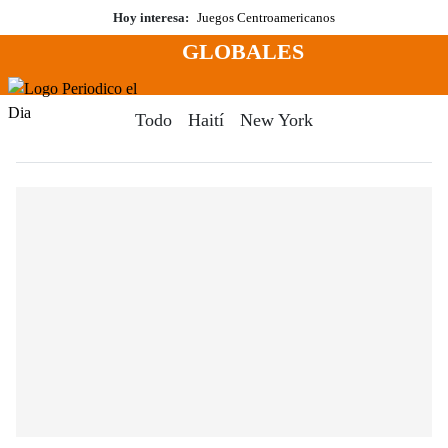
Saltar
Hoy interesa:
Juegos Centroamericanos
al
GLOBALES
contenido
Menú
Periodico El Dia Digital
Todo
Haití
New York