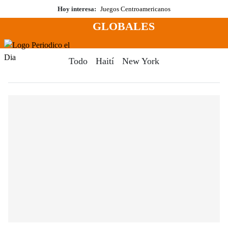
Saltar
Hoy interesa:
Juegos Centroamericanos
al
GLOBALES
contenido
Menú
Periodico El Dia Digital
Todo
Haití
New York