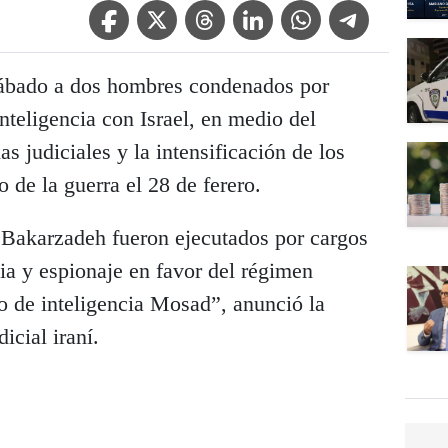
Facebook Icon
Twitter Icon
Threads Icon
Linkedin Icon
WhatsApp Icon
Telegram Icon
 sábado a dos hombres condenados por
nteligencia con Israel, en medio del
s judiciales y la intensificación de los
 de la guerra el 28 de ferero.
Bakarzadeh fueron ejecutados por cargos
ia y espionaje en favor del régimen
cio de inteligencia Mosad”, anunció la
icial iraní.